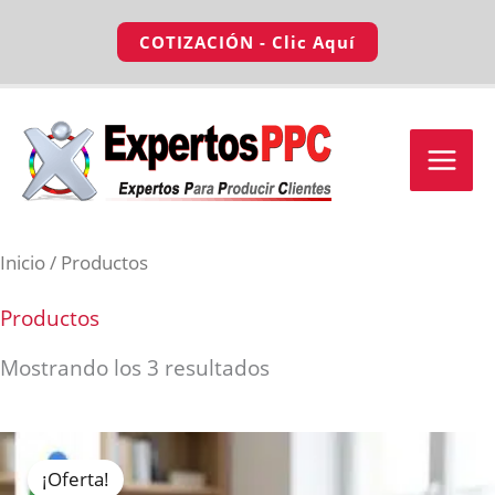
Ir
COTIZACIÓN - Clic Aquí
al
contenido
Inicio
/ Productos
Productos
Mostrando los 3 resultados
El
El
precio
precio
¡Oferta!
original
actual