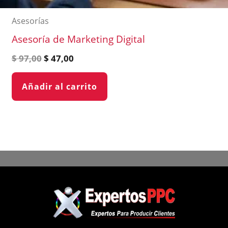
Asesorías
Asesoría de Marketing Digital
$
97,00
$
47,00
Añadir al carrito